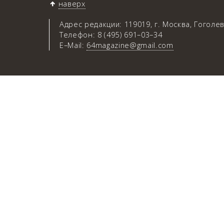
наверх
Адрес редакции: 119019, г. Москва, Гоголев
Телефон: 8 (495) 691–03–34
E–Mail:
64magazine@gmail.com